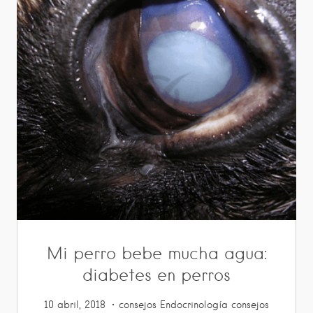
Mi perro bebe mucha agua:
diabetes en perros
10 abril, 2018
consejos
Endocrinología
consejos