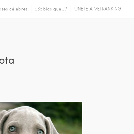
ases célebres
¿Sabias que…?
ÚNETE A VETRANKING
ota