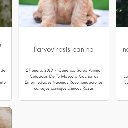
o
Parvovirosis canina
n
 de
27 enero, 2018
Genética
Salud Animal
Cuidados De Tu Mascota
Cachorros
co
nto
Enfermedades
Vacunas
Recomendaciones
S
consejos
consejos clínicos
Razas