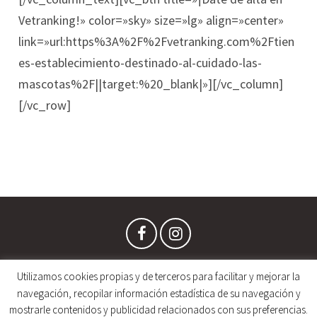
Vetranking!» color=»sky» size=»lg» align=»center»
link=»url:https%3A%2F%2Fvetranking.com%2Ftien
es-establecimiento-destinado-al-cuidado-las-
mascotas%2F||target:%20_blank|»][/vc_column]
[/vc_row]
Utilizamos cookies propias y de terceros para facilitar y mejorar la
navegación, recopilar información estadística de su navegación y
mostrarle contenidos y publicidad relacionados con sus preferencias.
Copyright © 2019 VETranking.com • España