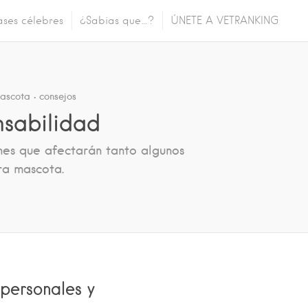
ases célebres
¿Sabias que…?
ÚNETE A VETRANKING
ascota
consejos
nsabilidad
ones que afectarán tanto algunos
ra mascota.
personales y