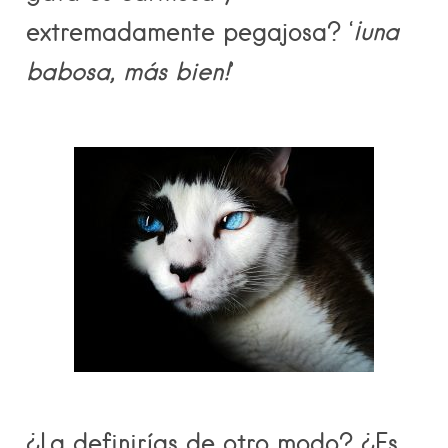
extremadamente pegajosa? ‘
¡una
babosa, más bien!
’
¿La definirías de otro modo? ¿Es