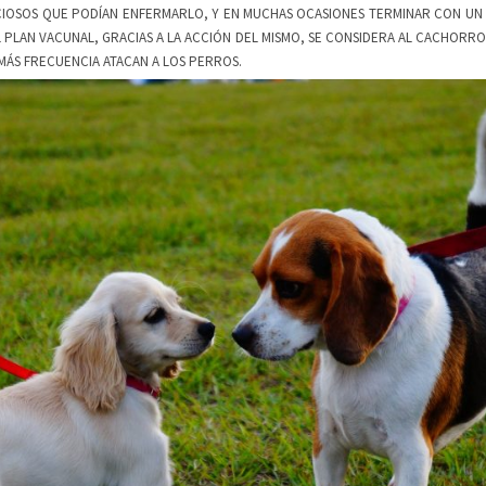
CCIOSOS QUE PODÍAN ENFERMARLO, Y EN MUCHAS OCASIONES TERMINAR CON UN
L PLAN VACUNAL, GRACIAS A LA ACCIÓN DEL MISMO, SE CONSIDERA AL CACHORR
MÁS FRECUENCIA ATACAN A LOS PERROS.