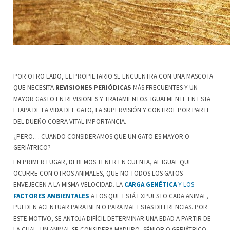
POR OTRO LADO, EL PROPIETARIO SE ENCUENTRA CON UNA MASCOTA
QUE NECESITA
REVISIONES PERIÓDICAS
MÁS FRECUENTES Y UN
MAYOR GASTO EN REVISIONES Y TRATAMIENTOS. IGUALMENTE EN ESTA
ETAPA DE LA VIDA DEL GATO, LA SUPERVISIÓN Y CONTROL POR PARTE
DEL DUEÑO COBRA VITAL IMPORTANCIA.
¿PERO… CUANDO CONSIDERAMOS QUE UN GATO ES MAYOR O
GERIÁTRICO?
EN PRIMER LUGAR, DEBEMOS TENER EN CUENTA, AL IGUAL QUE
OCURRE CON OTROS ANIMALES, QUE NO TODOS LOS GATOS
ENVEJECEN A LA MISMA VELOCIDAD. LA
CARGA GENÉTICA
Y LOS
FACTORES AMBIENTALES
A LOS QUE ESTÁ EXPUESTO CADA ANIMAL,
PUEDEN ACENTUAR PARA BIEN O PARA MAL ESTAS DIFERENCIAS. POR
ESTE MOTIVO, SE ANTOJA DIFÍCIL DETERMINAR UNA EDAD A PARTIR DE
LA CUAL, UN ANIMAL SE CONSIDERA MADURO, SÉNIOR O GERIÁTRICO.