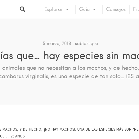
Explorar
Guía
Consejos
Fr
5 marzo, 2018
sabias-que
ías que… hay especies sin ma
 animales que no necesitan a los machos, y de hecho,
cambarus virginalis, es una especie de tan solo… ¡25 a
OS MACHOS, Y DE HECHO, ¡NO HAY MACHOS!. UNA DE LAS ESPECIES MÁS SORPR
CE… ¡25 AÑOS!