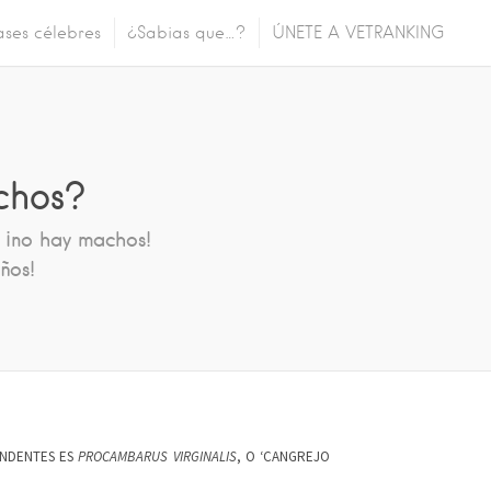
ases célebres
¿Sabias que…?
ÚNETE A VETRANKING
chos?
 ¡no hay machos!
ños!
ENDENTES ES
PROCAMBARUS VIRGINALIS
, O ‘CANGREJO