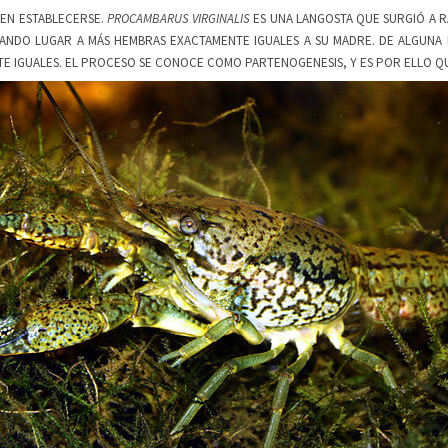
EN ESTABLECERSE.
PROCAMBARUS VIRGINALIS
ES UNA LANGOSTA QUE SURGIÓ A R
NDO LUGAR A MÁS HEMBRAS EXACTAMENTE IGUALES A SU MADRE. DE ALGUNA 
 IGUALES. EL PROCESO SE CONOCE COMO PARTENOGENESIS, Y ES POR ELLO QU