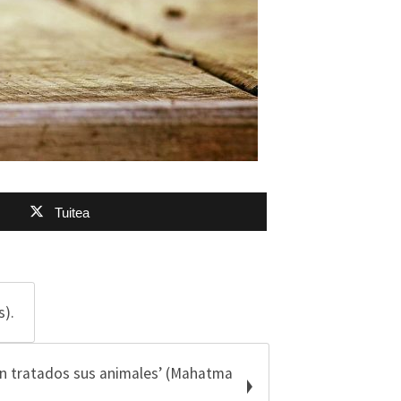
Tuitea
s).
on tratados sus animales’ (Mahatma