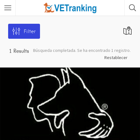
Filter
Búsqueda completada. Se ha encontrado 1 registro.
1
Results
Restablecer